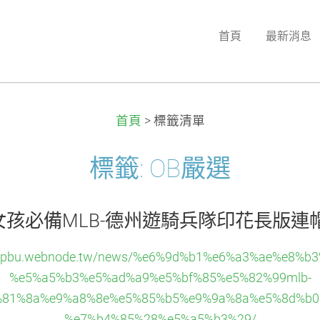
首頁
最新消息
首頁
>
標籤清單
標籤: OB嚴選
女孩必備MLB-德州遊騎兵隊印花長版連帽T
ocoxpbu.webnode.tw/news/%e6%9d%b1%e6%a3%ae%e8%b
%e5%a5%b3%e5%ad%a9%e5%bf%85%e5%82%99mlb-
%81%8a%e9%a8%8e%e5%85%b5%e9%9a%8a%e5%8d%b0
%e7%b4%85%28%e5%a5%b3%29/