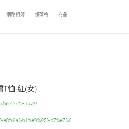
網路相簿
部落格
商品
恤-紅(女)
3%bc%e7%89%a9-
%e8%8a%b1%e9%95%b7%e7%89%88%e9%80%a3%e5%b8