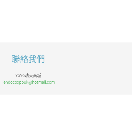
聯絡我們
YoYo晴天商城
liendoco
xpbuk@ho
tmail.co
m