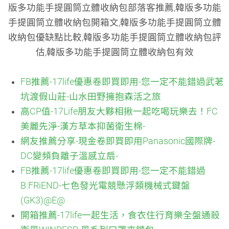
版多功能手提圓筒立體收納包部落客推薦,韓版多功能
手提圓筒立體收納包開箱文,韓版多功能手提圓筒立體
收納包優缺點比較,韓版多功能手提圓筒立體收納包評
估,韓版多功能手提圓筒立體收納包有效
FB推薦-17life優惠卷即買即用-您一定不能錯過武荖
坑渡假山莊-山水田野擁抱森活之旅
高CP值-17Life朋友大夥相揪一起吃喝玩樂去！FC
美麗先淨-漢方草本抑菌衛生棉-
網友推薦分享-現金卷即買即用Panasonic國際牌-
DC變頻負離子溫感立扇-
FB推薦-17life優惠卷即買即用-您一定不能錯過
B.FRiEND-七色發光電競懸浮類機械式鍵盤
(GK3)@E@
開箱推薦-17life一起生活，食衣住行育樂全盤通殺