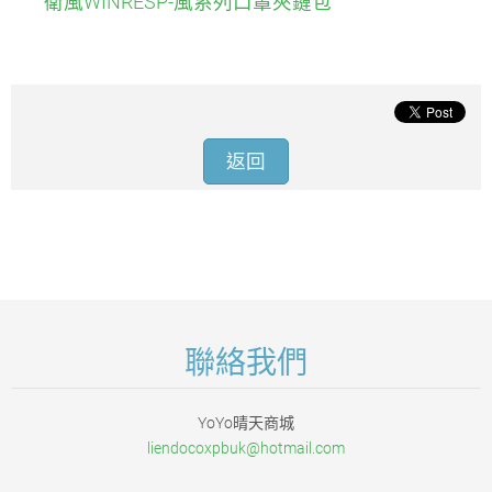
衛風WINRESP-風系列口罩夾鏈包
返回
聯絡我們
YoYo晴天商城
liendoco
xpbuk@ho
tmail.co
m