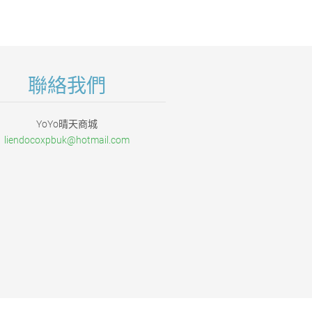
聯絡我們
YoYo晴天商城
liendoco
xpbuk@ho
tmail.co
m