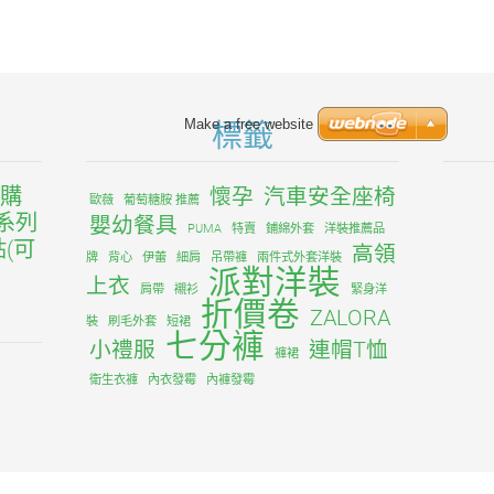
Make a free website
標籤
搶購
懷孕
汽車安全座椅
歐薇
葡萄糖胺 推薦
 系列
嬰幼餐具
PUMA
特賣
鋪綿外套
洋裝推薦品
(可
高領
牌
背心
伊蕾
細肩
吊帶褲
兩件式外套洋裝
派對洋裝
上衣
肩帶
襯衫
緊身洋
折價卷
ZALORA
裝
刷毛外套
短裙
七分褲
小禮服
連帽T恤
褲裙
衛生衣褲
內衣發霉
內褲發霉