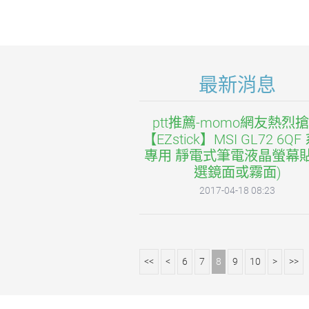
最新消息
ptt推薦-momo網友熱烈
【EZstick】MSI GL72 6QF
專用 靜電式筆電液晶螢幕貼
選鏡面或霧面)
2017-04-18 08:23
<<
<
6
7
8
9
10
>
>>