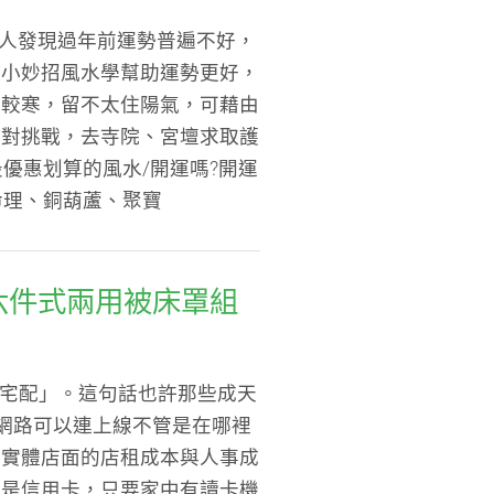
多人發現過年前運勢普遍不好，
用小妙招風水學幫助運勢更好，
體較寒，留不太住陽氣，可藉由
面對挑戰，去寺院、宮壇求取護
優惠划算的風水/開運嗎?開運
命理、銅葫蘆、聚寶
CE六件式兩用被床罩組
叫「宅配」。這句話也許那些成天
網路可以連上線不管是在哪裡
了實體店面的店租成本與人事成
或是信用卡，只要家中有讀卡機