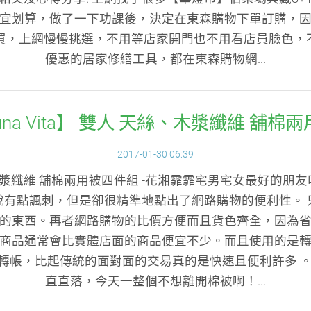
宜划算，做了一下功課後，決定在東森購物下單訂購，
能買，上網慢慢挑選，不用等店家開門也不用看店員臉色，
優惠的居家修繕工具，都在東森購物網...
una Vita】 雙人 天絲、木漿纖維 舖棉
2017-01-30 06:39
 天絲、木漿纖維 舖棉兩用被四件組 -花湘霏霏宅男宅女最好的
說有點諷刺，但是卻很精準地點出了網路購物的便利性。 
的東西。再者網路購物的比價方便而且貨色齊全，因為
商品通常會比實體店面的商品便宜不少。而且使用的是
m轉帳，比起傳統的面對面的交易真的是快速且便利許多 。
直直落，今天一整個不想離開棉被啊！...