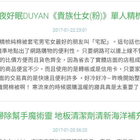
一夜好眠DUYAN《貴族仕女(粉)》單人
2017-01-22 23:01
》單人精梳純棉被套宅男宅女最好的朋友叫「宅配」。這句話
精準地點出了網路購物的便利性。 只要網路可以連上線不
的比價方便而且貨色齊全，因為省去了實體店面的店租
的商品便宜不少。而且使用的是轉帳或是信用卡，只要
對面的交易真的是快速且便利許多 。好冷好冷~ 昨晚開始
離開棉被啊！ 寒流來的時候選購溫暖的寢具真是太重要了！.
大掃除幫手魔術靈 地板清潔劑清新海洋補充包
2017-01-20 06:25