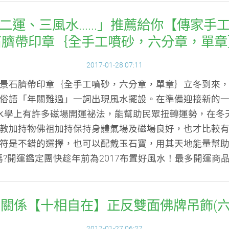
運、三風水......」推薦給你【傳家
石臍帶印章｛全手工噴砂，六分章，單章
2017-01-28 07:11
景石臍帶印章｛全手工噴砂，六分章，單章｝立冬到來
俗語「年關難過」一詞出現風水擺設。在準備迎接新的
水學上有許多磁場開運祕法，能幫助民眾扭轉運勢，在冬
教加持物佛祖加持保持身體氣場及磁場良好，也才比較
符是不錯的選擇，也可以配戴玉石寶，用其天地能量幫
嗎?開運鑑定團快趁年前為2017布置好風水！最多開運商
有關係【十相自在】正反雙面佛牌吊飾(
2017-01-27 06:27