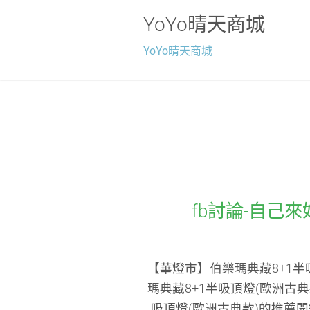
YoYo晴天商城
YoYo晴天商城
fb討論-自己
【華燈市】伯樂瑪典藏8+1半
瑪典藏8+1半吸頂燈(歐洲古
吸頂燈(歐洲古典款)的推薦開