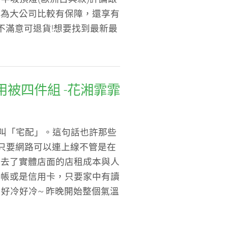
因為大公司比較有保障，還享有
不滿意可退貨!想要找到最新最
兩用被四件組 -花湘霏霏
朋友叫「宅配」。這句話也許那些
只要網路可以連上線不管是在
省去了實體店面的店租成本與人
轉帳或是信用卡，只要家中有讀
好冷好冷~ 昨晚開始整個氣溫