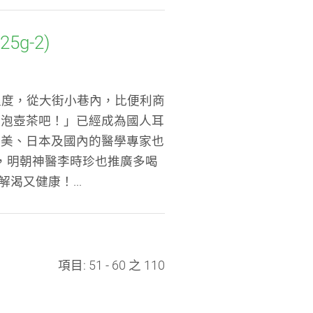
g-2)
的程度，從大街小巷內，比便利商
來泡壺茶吧！」已經成為國人耳
歐美、日本及國內的醫學專家也
，明朝神醫李時珍也推廣多喝
渴又健康！...
項目: 51 - 60 之 110