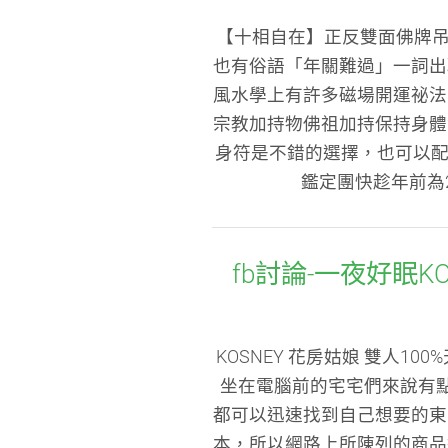
【十相自在】正反雙面佛牌吊
也有俗語「年關難過」一詞出
風水學上有許多磁場開運祕法
宗教加持物佛祖加持保持身體
身符是不錯的選擇，也可以配
鑑定團快趁年前為
fb討論-一夜好眠K
KOSNEY 花房姑娘 雙人
坐在電腦前的宅宅們來說有
都可以迅速找到自己想要的東
本，所以網路上所陳列的商品