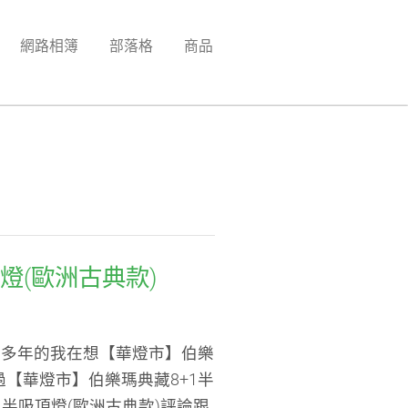
網路相簿
部落格
商品
燈(歐洲古典款)
10多年的我在想【華燈市】伯樂
過【華燈市】伯樂瑪典藏8+1半
1半吸頂燈(歐洲古典款)評論跟