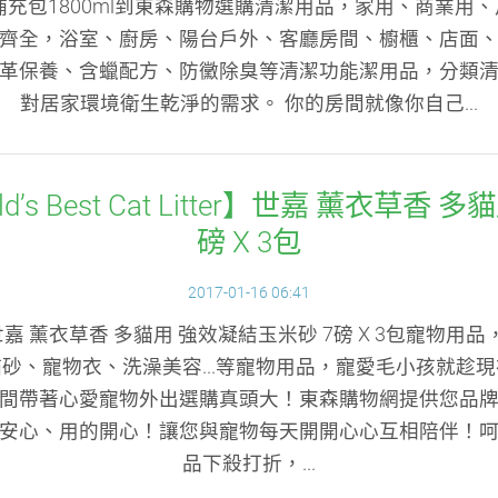
補充包1800ml到東森購物選購清潔用品，家用、商業用
齊全，浴室、廚房、陽台戶外、客廳房間、櫥櫃、店面
革保養、含蠟配方、防黴除臭等清潔功能潔用品，分類
對居家環境衛生乾淨的需求。 你的房間就像你自己...
s Best Cat Litter】世嘉 薰衣草香
磅 X 3包
2017-01-16 06:41
 Litter】世嘉 薰衣草香 多貓用 強效凝結玉米砂 7磅 X 3
砂、寵物衣、洗澡美容...等寵物用品，寵愛毛小孩就趁
間帶著心愛寵物外出選購真頭大！東森購物網提供您品
安心、用的開心！讓您與寵物每天開開心心互相陪伴！
品下殺打折，...