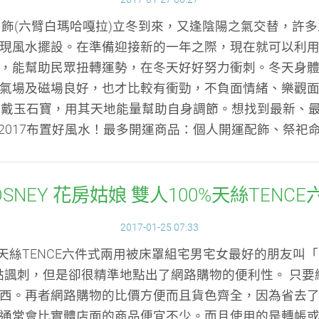
飾(六臂白瑪哈嘎拉)立冬到來，又逢陰陽之氣交替，許
現風水擺設。在準備迎接新的一年之際，現在就可以利
，能幫助民眾扭轉運勢，在冬天好好努力衝刺。冬天身
氣場及磁場良好，也才比較有衝勁，不負面情緒、樂觀
戴玉石寶，用其天地能量幫助自身調節。想找到最新、最
2017布置好風水！最多開運商品：個人開運配飾、祭祀
OSNEY 花房姑娘 雙人100%天絲TEN
2017-01-25 07:33
100%天絲TENCE六件式兩用被床罩組宅男宅女最好的朋友
點諷刺，但是卻很精準地點出了網路購物的便利性。 只要
西。再者網路購物的比價方便而且貨色齊全，因為省去
通常會比實體店面的商品便宜不少。而且使用的是轉帳