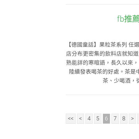
fb推
【德國童話】果粒茶系列 任選
店分布更密集的飲料店就知道
熟能詳的寒暄語，長久以來，
陸續發表喝茶的好處。茶是
茶、少喝酒，從
<<
<
4
5
6
7
8
>