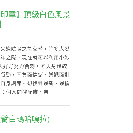
手工印章】頂級白色風景
｝
，又逢陰陽之氣交替，許多人發
一年之際，現在就可以利用小妙
天好好努力衝刺。冬天身體較
有衝勁，不負面情緒、樂觀面對
助自身調節。想找到最新、最優
品：個人開運配飾、祭
六臂白瑪哈嘎拉)